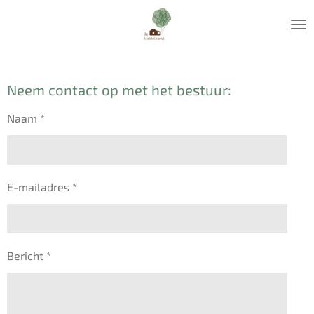
Ga
direct
naar
de
hoofdinhoud
Neem contact op met het bestuur:
Naam *
E-mailadres *
Bericht *